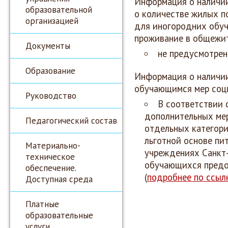
Информация о
наличи
образовательной
о количестве жилых п
организацией
для иногородних обуч
проживание в общежи
Документы
не предусмотрен
Образование
Информация о наличии
обучающимся мер соц
Руководство
В соответствии 
дополнительных ме
Педагогический состав
отдельных категори
льготной основе пи
Материально-
учреждениях Санкт
техническое
обучающихся предо
обеспечение.
(
подробнее по ссыл
Доступная среда
Платные
образовательные
услуги