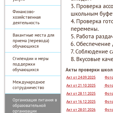
Проверка асс
Финансово-
школьным буфе
хозяйственная
Проверка гот
деятельность
перемены.
Вакантные места для
Работа разда
приема (перевода)
Обеспечение 
обучающихся
Соблюдение с
Вкусовые кач
Стипендии и меры
поддержки
Акты проверки школ
обучающихся
Акт от 24.09.2025
Фот
Международное
Акт от 21.10.2025
Фот
сотрудничество
Акт от 28.11.2025
Фот
Организация питания в
Акт от 16.12.2025
Фот
образовательной
Акт от 28.01.2026
Фот
организации