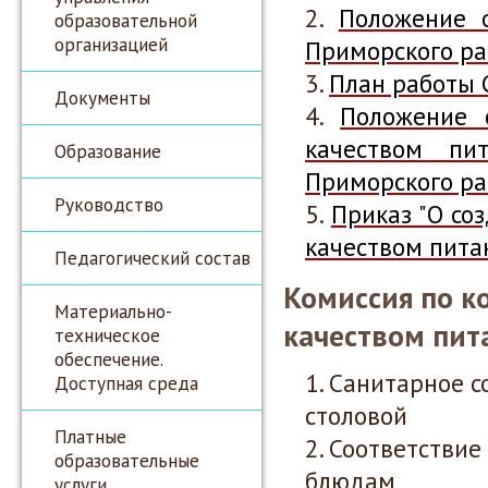
Положение 
образовательной
организацией
Приморского ра
План работы 
Документы
Положение 
качеством п
Образование
Приморского ра
Руководство
Приказ "О со
качеством пита
Педагогический состав
Комиссия по к
Материально-
качеством пит
техническое
обеспечение.
Санитарное с
Доступная среда
столовой
Платные
Соответствие
образовательные
блюдам
услуги