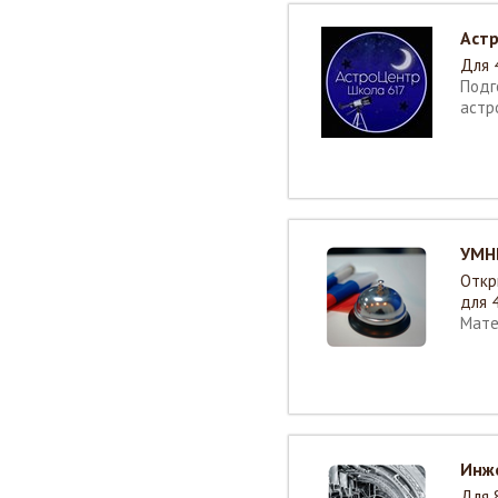
Аст
Для 
Подг
астр
УМН
Откр
для 
Мате
Инж
Для 