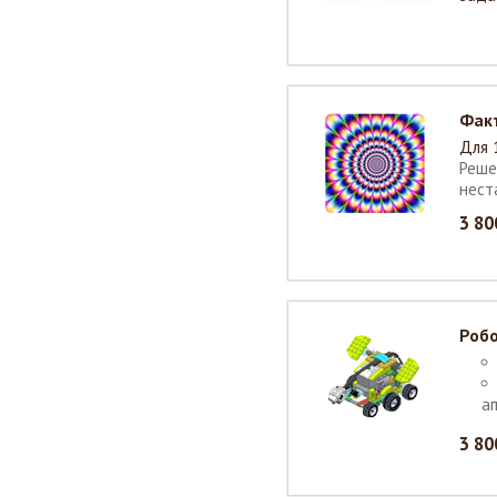
Фак
Для 
Реше
нест
3 80
Роб
а
3 80