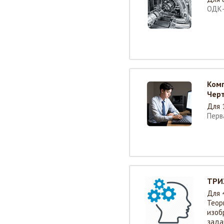
ОДК-
Ком
Чер
Для 
Перв
ТРИ
Для 
Теор
изоб
зада