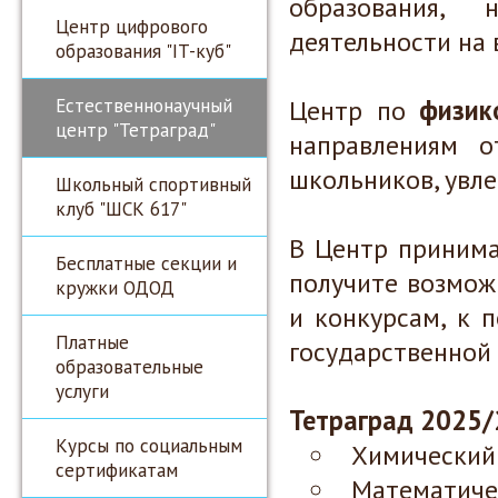
образования, 
Центр цифрового
деятельности на 
образования "IT-куб"
Естественнонаучный
Центр
по
физик
центр "Тетраград"
направлениям
о
школьников, увл
Школьный спортивный
клуб "ШСК 617"
В Центр принима
Бесплатные секции и
получите возмож
кружки ОДОД
и конкурсам, к 
Платные
государственной 
образовательные
услуги
Тетраград 2025/
Курсы по социальным
Химический 
сертификатам
Математичес