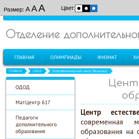
А
А
Цвет:
А
Размер:
Отделение дополнительно
ГЛАВНАЯ
ОЛИМПИАДЫ
ФИЗМАТ
Х
ГЛАВНАЯ
ОДОД
Естественнонаучный центр "Тетраград"
Цент
ОДОД
об
МатЦентр 617
Центр естеств
Педагоги
современная м
дополнительного
образования на 
образования