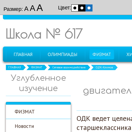
А
А
Цвет:
А
Размер:
Школа № 617
ГЛАВНАЯ
ОЛИМПИАДЫ
ФИЗМАТ
Х
ГЛАВНАЯ
ФИЗМАТ
Сетевое взаимодействие
ОДК-Климов
Углубленное
изучение
двигател
ФИЗМАТ
ОДК ведет целен
Новости
старшеклассника