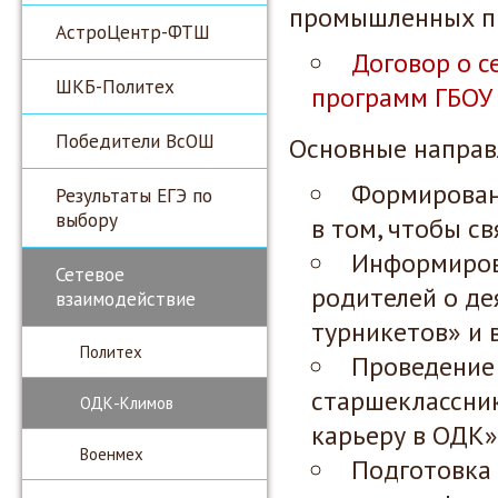
промышленных п
АстроЦентр-ФТШ
Договор о с
ШКБ-Политех
программ ГБОУ 
Победители ВсОШ
Основные направ
Формирован
Результаты ЕГЭ по
выбору
в том, чтобы с
Информирова
Сетевое
родителей о де
взаимодействие
турникетов» и 
Политех
Проведение
старшеклассник
ОДК-Климов
карьеру в ОДК»
Военмех
Подготовка 