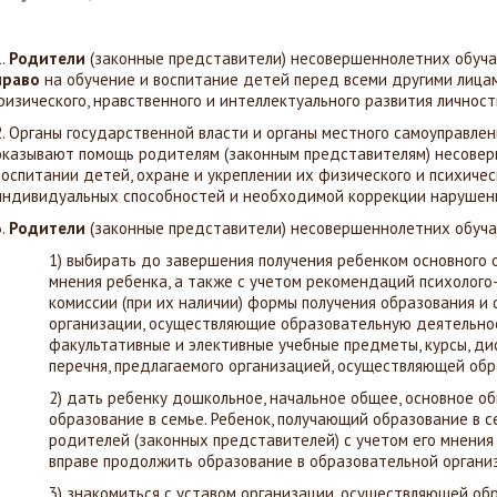
1.
Родители
(законные представители) несовершеннолетних обу
право
на обучение и воспитание детей перед всеми другими лица
физического, нравственного и интеллектуального развития личност
2. Органы государственной власти и органы местного самоуправле
оказывают помощь родителям (законным представителям) несове
воспитании детей, охране и укреплении их физического и психичес
индивидуальных способностей и необходимой коррекции нарушени
3.
Родители
(законные представители) несовершеннолетних обу
1) выбирать до завершения получения ребенком основного 
мнения ребенка, а также с учетом рекомендаций психолог
комиссии (при их наличии) формы получения образования и 
организации, осуществляющие образовательную деятельност
факультативные и элективные учебные предметы, курсы, ди
перечня, предлагаемого организацией, осуществляющей об
2) дать ребенку дошкольное, начальное общее, основное о
образование в семье. Ребенок, получающий образование в с
родителей (законных представителей) с учетом его мнения
вправе продолжить образование в образовательной органи
3) знакомиться с уставом организации, осуществляющей об