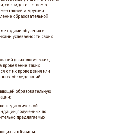
и, со свидетельством о
ументацией и другими
ление образовательной
и методами обучения и
енками успеваемости своих
ваний (психологических,
на проведение таких
ься от их проведения или
денных обследований
твляющей образовательную
зации;
ико-педагогической
ндаций, полученных по
сительно предлагаемых
чающихся
обязаны
: