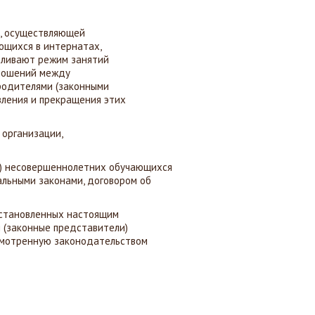
и, осуществляющей
ющихся в интернатах,
вливают режим занятий
тношений между
 родителями (законными
вления и прекращения этих
 организации,
й) несовершеннолетних обучающихся
льными законами, договором об
установленных настоящим
 (законные представители)
смотренную законодательством