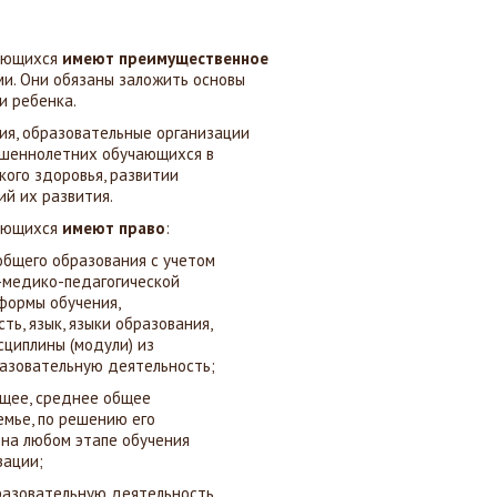
чающихся
имеют преимущественное
ми. Они обязаны заложить основы
и ребенка.
ния, образовательные организации
ршеннолетних обучающихся в
кого здоровья, развитии
й их развития.
чающихся
имеют право
:
общего образования с учетом
о-медико-педагогической
формы обучения,
ь, язык, языки образования,
сциплины (модули) из
разовательную деятельность;
бщее, среднее общее
емье, по решению его
 на любом этапе обучения
зации;
разовательную деятельность,