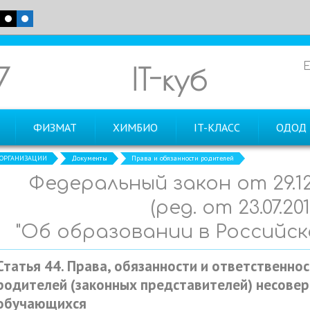
7
IT-куб
ФИЗМАТ
ХИМБИО
IT-КЛАСС
ОДОД
 ОРГАНИЗАЦИИ
Документы
Права и обязанности родителей
Федеральный закон от 29.12
(ред. от 23.07.201
"Об образовании в Российс
Статья 44. Права, обязанности и ответственно
родителей (законных представителей) несове
обучающихся