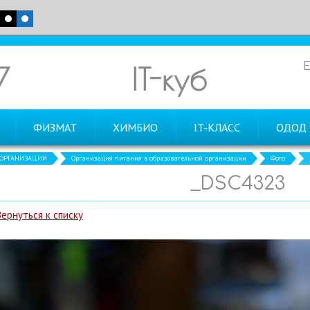
7
IT-куб
ФИЗМАТ
ХИМБИО
IT-КЛАСС
ОДОД
 ОРГАНИЗАЦИИ
Организация питания в образовательной организации
Фото
_DSC4323
Вернуться к списку