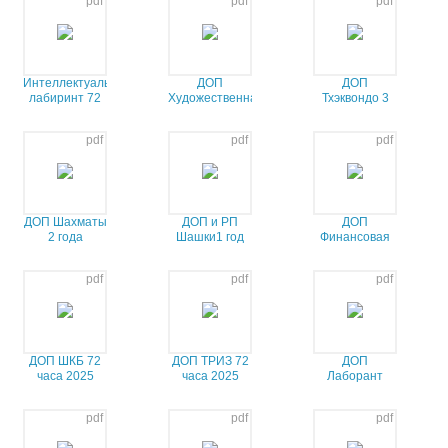
pdf
pdf
pdf
Интеллектуальный
ДОП
ДОП
лабиринт 72
Художественная
Тхэквондо 3
часа
гимнастика 2
года
года
pdf
pdf
pdf
ДОП Шахматы
ДОП и РП
ДОП
2 года
Шашки1 год
Финансовая
грамотность
2года
pdf
pdf
pdf
ДОП ШКБ 72
ДОП ТРИЗ 72
ДОП
часа 2025
часа 2025
Лаборант
хим.анализа
72ч 2025-26
pdf
pdf
pdf