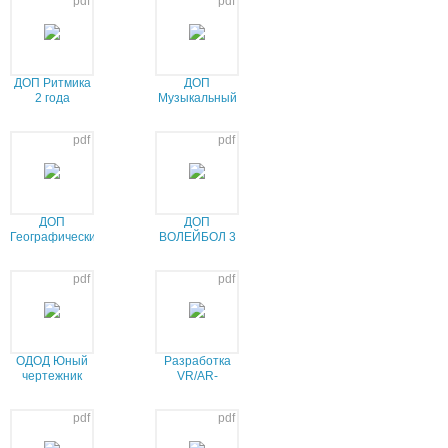
pdf
pdf
ДОП Ритмика
ДОП
2 года
Музыкальный
театр 4 года
pdf
pdf
ДОП
ДОП
Географический
ВОЛЕЙБОЛ 3
калейдоскоп 2
года
года
pdf
pdf
ОДОД Юный
Разработка
чертежник
VR/AR-
2025 ЭЦП
приложений
pdf
pdf