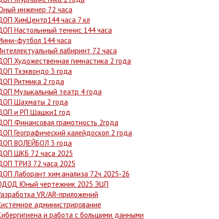
Юный инженер 72 часа
ДОП ХимЦентр144 часа 7 кл
ДОП Настольнный теннис 144 часа
Мини-футбол 144 часа
Интеллектуальный лабиринт 72 часа
ДОП Художественная гимнастика 2 года
ДОП Тхэквондо 3 года
ДОП Ритмика 2 года
ДОП Музыкальный театр 4 года
ДОП Шахматы 2 года
ДОП и РП Шашки1 год
ДОП Финансовая грамотность 2года
ДОП Географический калейдоскоп 2 года
ДОП ВОЛЕЙБОЛ 3 года
ДОП ШКБ 72 часа 2025
ДОП ТРИЗ 72 часа 2025
ДОП Лаборант хим.анализа 72ч 2025-26
ОДОД Юный чертежник 2025 ЭЦП
Разработка VR/AR-приложений
Системное администрирование
Кибергигиена и работа с большими данными