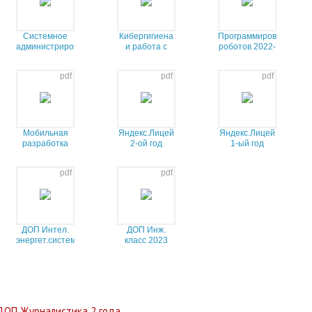
Системное
Кибергигиена
Программирование
администрирование
и работа с
роботов 2022-
большими
23 ЭЦП
данными
pdf
pdf
pdf
Мобильная
Яндекс.Лицей
Яндекс.Лицей
разработка
2-ой год
1-ый год
2022-23_ЭЦП
pdf
pdf
ДОП Интел.
ДОП Инж.
энергет.систем.
класс 2023
2023
ДОП Журналистика 2 года