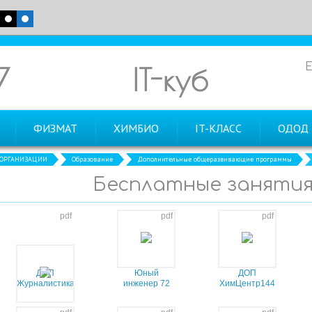
7
IT-куб
ФИЗМАТ
ХИМБИО
IT-КЛАСС
ОДОД
 ОРГАНИЗАЦИИ
Образование
Дополнительные общеразвивающие программы
Бесплатные заняти
pdf
pdf
pdf
ДОП
Юный
ДОП
Журналистика
инженер 72
ХимЦентр144
2 года
часа
часа 7 кл