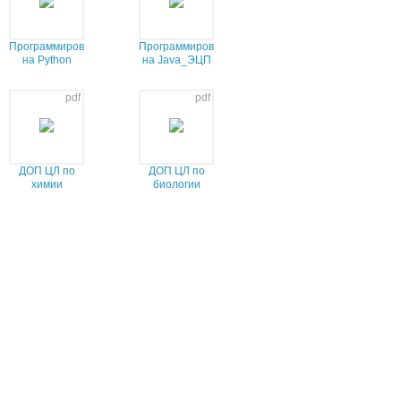
Программирование
Программирование
на Python
на Java_ЭЦП
2022-23 ЭЦП
pdf
pdf
ДОП ЦЛ по
ДОП ЦЛ по
химии
биологии
Индикатор 1,2
год 2023-2025