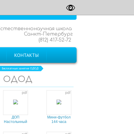
Естественнонаучная школа
Санкт-Петербург
(812) 417-52-72
КОНТАКТЫ
Бесплатные занятия ОДОД
я ОДОД
pdf
pdf
ДОП
Мини-футбол
Настольнный
144 часа
теннис 144
часа