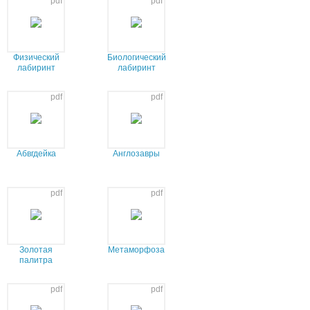
pdf
pdf
Физический
Биологический
лабиринт
лабиринт
pdf
pdf
Абвгдейка
Англозавры
pdf
pdf
Золотая
Метаморфоза
палитра
pdf
pdf