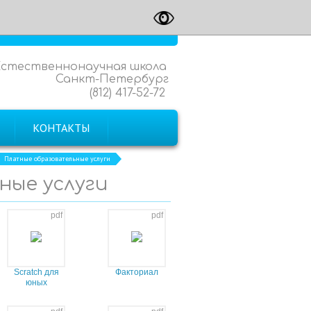
Естественнонаучная школа
Санкт-Петербург
(812) 417-52-72
КОНТАКТЫ
Платные образовательные услуги
ые услуги
pdf
pdf
Scratch для
Факториал
юных
программистов