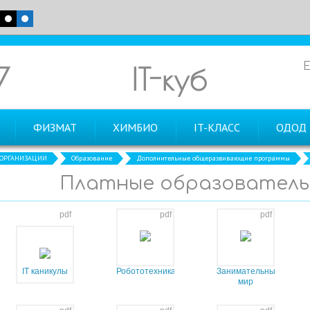
7
IT-куб
ФИЗМАТ
ХИМБИО
IT-КЛАСС
ОДОД
 ОРГАНИЗАЦИИ
Образование
Дополнительные общеразвивающие программы
Платные образовательн
pdf
pdf
pdf
IT каникулы
Робототехника
Занимательный
мир
информатики