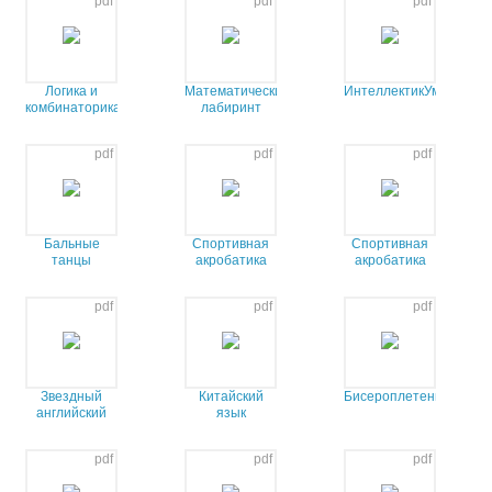
pdf
pdf
pdf
Логика и
Математический
ИнтеллектикУм
комбинаторика
лабиринт
pdf
pdf
pdf
Бальные
Спортивная
Спортивная
танцы
акробатика
акробатика
НП1
НП 2
pdf
pdf
pdf
Звездный
Китайский
Бисероплетение
английский
язык
pdf
pdf
pdf