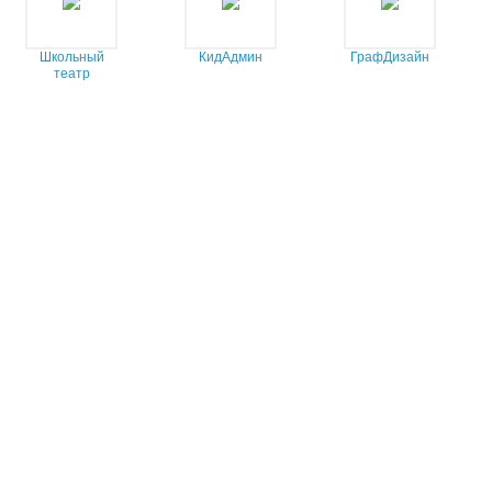
Школьный
КидАдмин
ГрафДизайн
театр