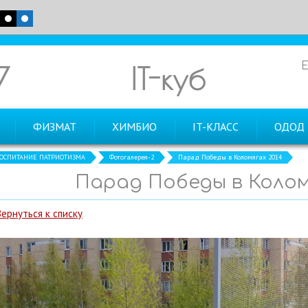
7
IT-куб
ФИЗМАТ
ХИМБИО
IT-КЛАСС
ОДОД
ОСПИТАНИЕ ПАТРИОТИЗМА
Фотогалерея-2
Парад Победы в Коломягах 2014
Парад Победы в Колом
Вернуться к списку