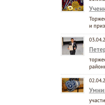
Учени
Торже
и при
03.04.
Пете
торже
район
02.04.
Умни
участ