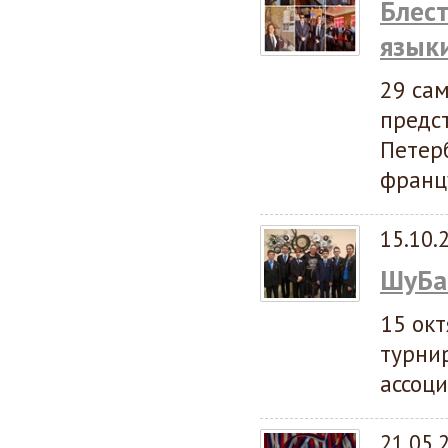
Блес
язык
29 са
предст
Петерб
франц
15.10.
ШуБа
15 окт
турнир
ассоци
21.05.