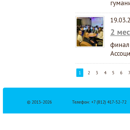
гуман
19.03.
2 ме
финал
Ассоц
1
2
3
4
5
6
© 2013-
2026
Телефон: +7 (812) 417-52-72