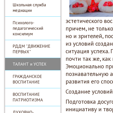
Школьная служба
медиации
эстетического во
Психолого-
причем, не только
педагогический
консилиум
но и зрителей, п
из условий созда
РДДМ "ДВИЖЕНИЕ
ситуация успеха. 
ПЕРВЫХ"
почти так же, как
ТАЛАНТ и УСПЕХ
Эмоционально при
познавательную а
ГРАЖДАНСКОЕ
развития его спос
ВОСПИТАНИЕ
Создание условий
ВОСПИТАНИЕ
ПАТРИОТИЗМА
Подготовка досуг
инициативу и тво
ДУХОВНО-