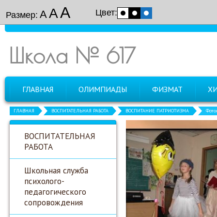
А
А
Цвет:
А
Размер:
Школа № 617
ГЛАВНАЯ
ОЛИМПИАДЫ
ФИЗМАТ
Х
ГЛАВНАЯ
ВОСПИТАТЕЛЬНАЯ РАБОТА
ВОСПИТАНИЕ ПАТРИОТИЗМА
Фото
ВОСПИТАТЕЛЬНАЯ
РАБОТА
Школьная служба
психолого-
педагогического
сопровождения