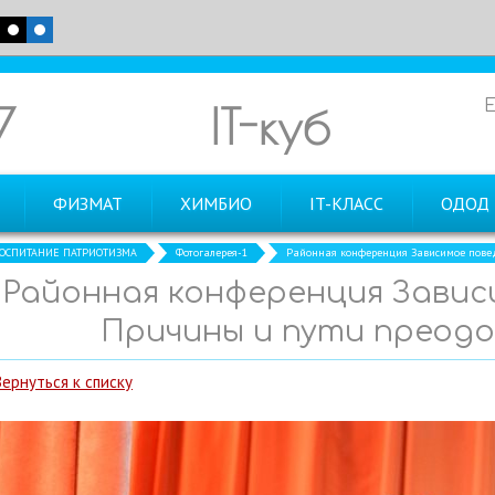
7
IT-куб
ФИЗМАТ
ХИМБИО
IT-КЛАСС
ОДОД
ОСПИТАНИЕ ПАТРИОТИЗМА
Фотогалерея-1
Районная конференция Зависимое повед
Районная конференция Завис
Причины и пути преодо
Вернуться к списку