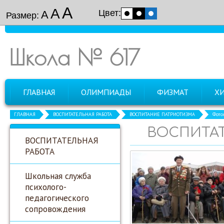
А
А
Цвет:
А
Размер:
Школа № 617
ГЛАВНАЯ
ОЛИМПИАДЫ
ФИЗМАТ
Х
ГЛАВНАЯ
ВОСПИТАТЕЛЬНАЯ РАБОТА
ВОСПИТАНИЕ ПАТРИОТИЗМА
Фото
ВОСПИТАТ
ВОСПИТАТЕЛЬНАЯ
РАБОТА
Школьная служба
психолого-
педагогического
сопровождения