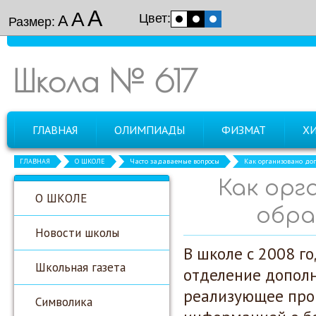
А
А
Цвет:
А
Размер:
Школа № 617
ГЛАВНАЯ
ОЛИМПИАДЫ
ФИЗМАТ
Х
ГЛАВНАЯ
О ШКОЛЕ
Часто задаваемые вопросы
Как организовано до
Как орг
О ШКОЛЕ
обра
Новости школы
В школе с 2008 г
Школьная газета
отделение дополн
реализующее про
Символика