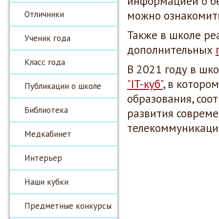
информацией о б
можно ознакомит
Отличники
Также в школе ре
Ученик года
дополнительных
Класс года
В 2021 году в шк
"IT-куб"
, в которо
Публикации о школе
образования, со
Библиотека
развития соврем
телекоммуникацио
Медкабинет
Интерьер
Наши кубки
Предметные конкурсы