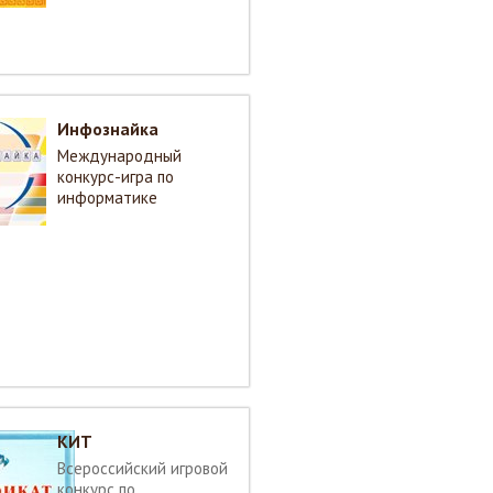
Инфознайка
Международный
конкурс-игра по
информатике
КИТ
Всероссийский игровой
конкурс по