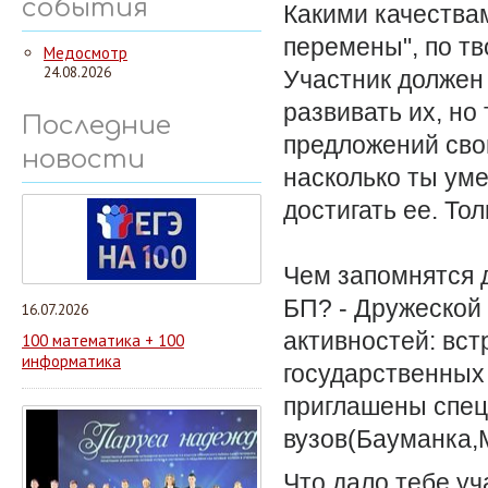
события
Какими качества
перемены", по т
Медосмотр
24.08.2026
Участник должен 
развивать их, но
Последние
предложений свои
новости
насколько ты уме
достигать ее. То
Чем запомнятся 
БП? - Дружеской
16.07.2026
активностей: вст
100 математика + 100
информатика
государственных
приглашены спец
вузов(Бауманка,
Что дало тебе уч