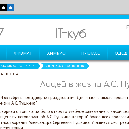
7
IT-куб
ФИЗМАТ
ХИМБИО
IT-КЛАСС
ОДОД
РАЖДАНСКОЕ ВОСПИТАНИЕ
Лицей в жизни А.С. Пушкина
14.10.2014
Лицей в жизни А.С. 
14 октября в преддверии празднования Дня лицея в школе прошли к
жизни А.С. Пушкина"
Говорили о том, когда было открыто учебное заведение, с какой цел
лицеисты, поговорили об А.С. Пушкине, который более всех прослави
стихотворения Александра Сергеевич Пушкина. Учащиеся смотрел
презентации.