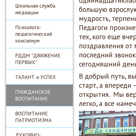
одиннадцатикласс
Школьная служба
большую взрослую
медиации
мудрость, терпен
Педагоги произне
Психолого-
педагогический
тех, кого еще вч
консилиум
поздравления от 
последний звонок
РДДМ "ДВИЖЕНИЕ
ПЕРВЫХ"
сегодняшний день
В добрый путь, 
ТАЛАНТ и УСПЕХ
старт, а впереди
ГРАЖДАНСКОЕ
открытия. Мы вер
ВОСПИТАНИЕ
легко, а все наме
ВОСПИТАНИЕ
ПАТРИОТИЗМА
ДУХОВНО-