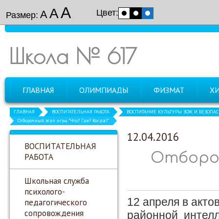
А
А
Цвет:
А
Размер:
Школа № 617
ГЛАВНАЯ
ОЛИМПИАДЫ
ФИЗМАТ
Х
ГЛАВНАЯ
ВОСПИТАТЕЛЬНАЯ РАБОТА
ВОСПИТАНИЕ КУЛЬТУРЫ ЗОЖ И БЕЗОПА
Отборочный этап игры "Что? Где? Когда?"
12.04.2016
ВОСПИТАТЕЛЬНАЯ
Отбороч
РАБОТА
Школьная служба
психолого-
12 апреля в акт
педагогического
сопровождения
районной интелле