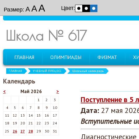
А
А
Цвет:
А
Размер:
Школа № 617
ГЛАВНАЯ
ОЛИМПИАДЫ
ФИЗМАТ
Х
ГЛАВНАЯ
УЧЕБНЫЙ ПРОЦЕСС
Школьный календарь
Календарь
<
Май 2026
>
Поступление в 5 
1
2
3
4
5
6
7
8
9
10
Дата:
27 мая 2026
11
12
13
14
15
16
17
Вступительные ис
18
19
20
21
22
23
24
25
26
27
28
29
30
31
Диагностические