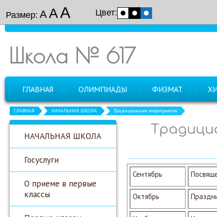
А
А
Цвет:
А
Размер:
Школа № 617
ГЛАВНАЯ
ОЛИМПИАДЫ
ФИЗМАТ
Х
ГЛАВНАЯ
НАЧАЛЬНАЯ ШКОЛА
Традиционные мероприятия
Традици
НАЧАЛЬНАЯ ШКОЛА
Госуслуги
Сентябрь
Посвяще
О приеме в первые
классы
Октябрь
Праздни