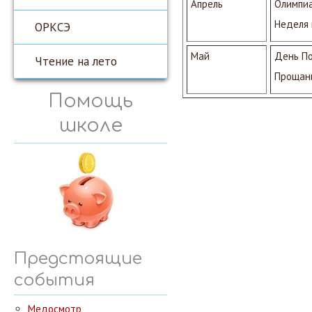
Апрель
Олимпи
Неделя
ОРКСЭ
Май
День П
Чтение на лето
Прощани
Помощь
школе
Предстоящие
события
Медосмотр