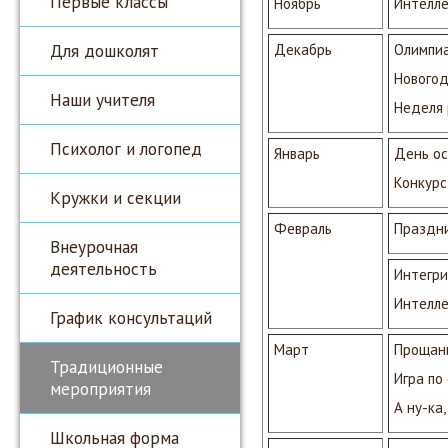
Первые классы
Ноябрь
Интелле
Для дошколят
Декабрь
Олимпиа
Новогод
Наши учителя
Неделя 
Психолог и логопед
Январь
День о
Конкурс
Кружки и секции
Февраль
Праздни
Внеурочная
деятельность
Интегр
Интелле
График консультаций
Март
Прощани
Традиционные
Игра по
мероприятия
А ну-ка,
Школьная форма