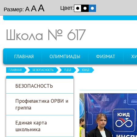
А
А
Цвет:
А
Размер:
Школа № 617
ГЛАВНАЯ
ОЛИМПИАДЫ
ФИЗМАТ
Х
ГЛАВНАЯ
БЕЗОПАСНОСТЬ
ПДД
ЮИД
БЕЗОПАСНОСТЬ
Профилактика ОРВИ и
гриппа
Единая карта
школьника