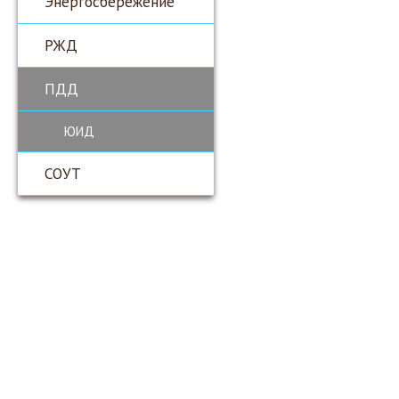
Энергосбережение
РЖД
ПДД
ЮИД
СОУТ