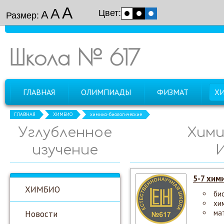
А
А
Цвет:
А
Размер:
Школа № 617
ГЛАВНАЯ
ОЛИМПИАДЫ
ФИЗМАТ
Х
ГЛАВНАЯ
ХИМБИО
химико-биологические
Углубленное
Хими
изучение
5-7 хим
ХИМБИО
би
хи
Новости
ма