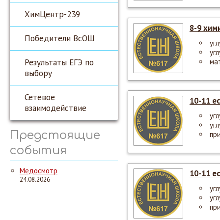
ХимЦентр-239
8-9 хим
Победители ВсОШ
уг
уг
Результаты ЕГЭ по
ма
выбору
Сетевое
10-11 е
взаимодействие
уг
уг
Предстоящие
пр
события
Медосмотр
10-11 е
24.08.2026
уг
уг
пр