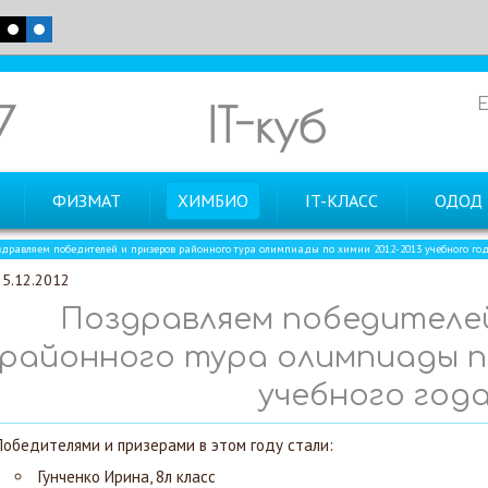
7
IT-куб
ФИЗМАТ
ХИМБИО
IT-КЛАСС
ОДОД
здравляем победителей и призеров районного тура олимпиады по химии 2012-2013 учебного го
25.12.2012
Поздравляем победителей
районного тура олимпиады по
учебного год
Победителями и призерами в этом году стали:
Гунченко Ирина, 8л класс