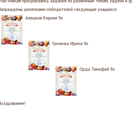
Участникам предлагались задания по различным темам, задачи и у
Награждены дипломами победителей следующие учащиеся:
Алешков Кирилл 9л
Гунченко Ирина 9л
Орда Тимофей 9л
Поздравляем!