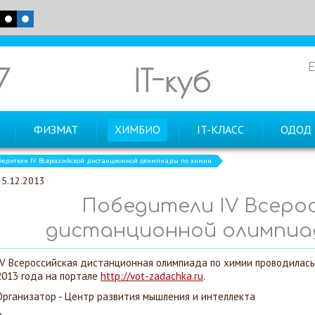
7
IT-куб
ФИЗМАТ
ХИМБИО
IT-КЛАСС
ОДОД
бедители IV Всероссийской дистанционной олимпиады по химии
25.12.2013
Победители IV Всеро
дистанционной олимпиа
IV Всероссийская дистанционная олимпиада по химии проводилась 
2013 года на порталe
http://vot-zadachka.ru
.
Организатор - Центр развития мышления и интеллекта