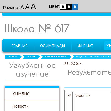
А
А
Цвет:
А
Размер:
Школа № 617
ГЛАВНАЯ
ОЛИМПИАДЫ
ФИЗМАТ
Х
ГЛАВНАЯ
ХИМБИО
Биология и экология
Результаты РТ всероссийской
25.12.2014
Углубленное
Результаты
изучение
ХИМБИО
№
Участник
Новости