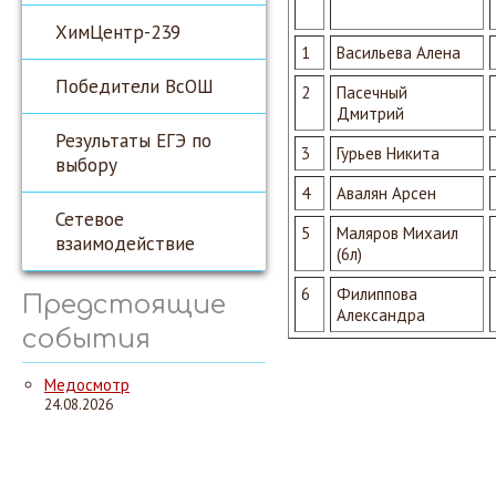
ХимЦентр-239
1
Васильева Алена
Победители ВсОШ
2
Пасечный
Дмитрий
Результаты ЕГЭ по
3
Гурьев Никита
выбору
4
Авалян Арсен
Сетевое
5
Маляров Михаил
взаимодействие
(6л)
6
Филиппова
Предстоящие
Александра
события
Медосмотр
24.08.2026