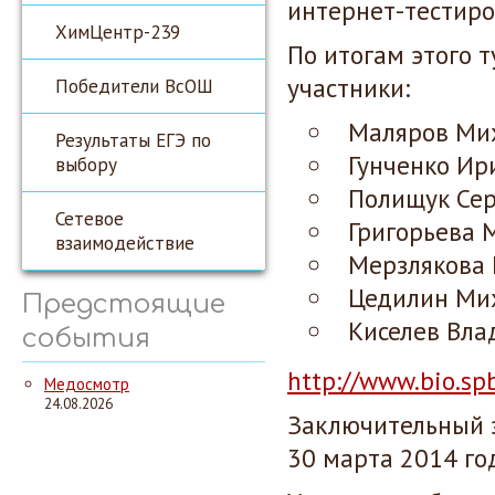
интернет-тестиров
ХимЦентр-239
По итогам этого 
участники:
Победители ВсОШ
Маляров Миха
Результаты ЕГЭ по
Гунченко Ири
выбору
Полищук Серг
Сетевое
Григорьева М
взаимодействие
Мерзлякова Ю
Цедилин Миха
Предстоящие
Киселев Влад
события
http://www.bio.spb
Медосмотр
24.08.2026
Заключительный э
30 марта 2014 го