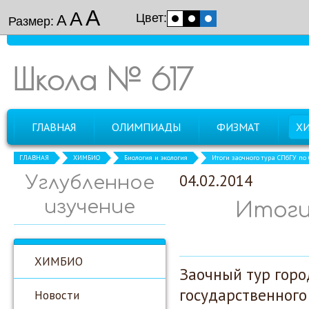
А
А
Цвет:
А
Размер:
Школа № 617
ГЛАВНАЯ
ОЛИМПИАДЫ
ФИЗМАТ
Х
ГЛАВНАЯ
ХИМБИО
Биология и экология
Итоги заочного тура СПбГУ по
04.02.2014
Углубленное
изучение
Итоги
ХИМБИО
Заочный тур горо
государственного
Новости