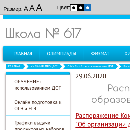
А
А
Цвет:
А
Размер:
Школа № 617
ГЛАВНАЯ
ОЛИМПИАДЫ
ФИЗМАТ
Х
ГЛАВНАЯ
УЧЕБНЫЙ ПРОЦЕСС
ОБУЧЕНИЕ с использованием ДОТ
Расп
29.06.2020
ОБУЧЕНИЕ с
Рас
использованием ДОТ
образов
Онлайн подготовка к
ОГЭ и ЕГЭ
Распоряжение Ком
Графики выдачи
"Об организации 
продуктовых наборов