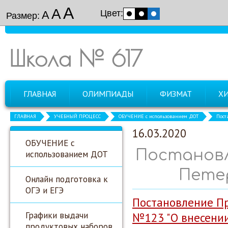
А
А
Цвет:
А
Размер:
Школа № 617
ГЛАВНАЯ
ОЛИМПИАДЫ
ФИЗМАТ
Х
ГЛАВНАЯ
УЧЕБНЫЙ ПРОЦЕСС
ОБУЧЕНИЕ с использованием ДОТ
Пост
16.03.2020
ОБУЧЕНИЕ с
Постановл
использованием ДОТ
Петер
Онлайн подготовка к
ОГЭ и ЕГЭ
Постановление Пр
Графики выдачи
№123 "О внесении
продуктовых наборов