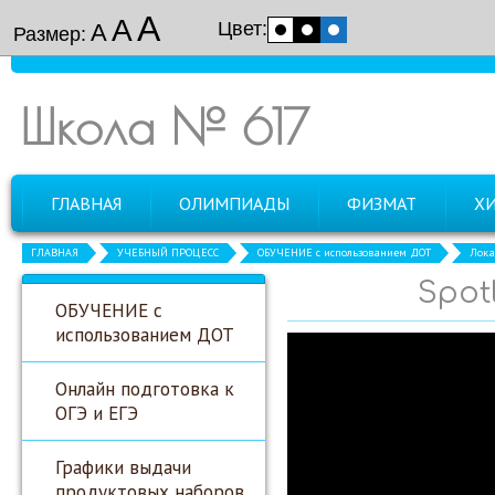
А
А
Цвет:
А
Размер:
Школа № 617
ГЛАВНАЯ
ОЛИМПИАДЫ
ФИЗМАТ
Х
ГЛАВНАЯ
УЧЕБНЫЙ ПРОЦЕСС
ОБУЧЕНИЕ с использованием ДОТ
Лока
Spot
ОБУЧЕНИЕ с
использованием ДОТ
Онлайн подготовка к
ОГЭ и ЕГЭ
Графики выдачи
продуктовых наборов