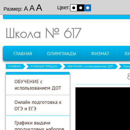
А
А
Цвет:
А
Размер:
Школа № 617
ГЛАВНАЯ
ОЛИМПИАДЫ
ФИЗМАТ
Х
ГЛАВНАЯ
УЧЕБНЫЙ ПРОЦЕСС
ОБУЧЕНИЕ с использованием ДОТ
Лока
ОБУЧЕНИЕ с
использованием ДОТ
Онлайн подготовка к
ОГЭ и ЕГЭ
Графики выдачи
продуктовых наборов