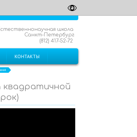
Естественнонаучная школа
Санкт-Петербург
(812) 417-52-72
КОНТАКТЫ
елей
а квадратичной
рок)