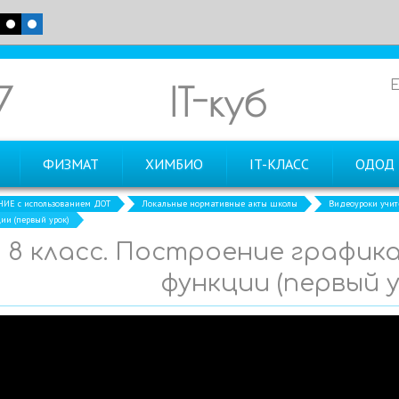
7
IT-куб
ФИЗМАТ
ХИМБИО
IT-КЛАСС
ОДОД
ИЕ с использованием ДОТ
Локальные нормативные акты школы
Видеоуроки учит
ии (первый урок)
8 класс. Построение график
функции (первый у