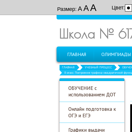
А
А
Цвет:
А
Размер:
Школа № 61
ГЛАВНАЯ
ОЛИМПИАДЫ
ГЛАВНАЯ
УЧЕБНЫЙ ПРОЦЕСС
ОБУЧЕН
8 класс. Построение графика квадратичной функц
ОБУЧЕНИЕ с
использованием ДОТ
Онлайн подготовка к
ОГЭ и ЕГЭ
Графики выдачи