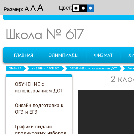
А
А
Цвет:
А
Размер:
Школа № 617
ГЛАВНАЯ
ОЛИМПИАДЫ
ФИЗМАТ
Х
ГЛАВНАЯ
УЧЕБНЫЙ ПРОЦЕСС
ОБУЧЕНИЕ с использованием ДОТ
Лока
2 кла
ОБУЧЕНИЕ с
использованием ДОТ
Онлайн подготовка к
ОГЭ и ЕГЭ
Графики выдачи
продуктовых наборов