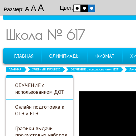
А
А
Цвет:
А
Размер:
Школа № 617
ГЛАВНАЯ
ОЛИМПИАДЫ
ФИЗМАТ
Х
ГЛАВНАЯ
УЧЕБНЫЙ ПРОЦЕСС
ОБУЧЕНИЕ с использованием ДОТ
Лока
ОБУЧЕНИЕ с
использованием ДОТ
Онлайн подготовка к
ОГЭ и ЕГЭ
Графики выдачи
продуктовых наборов