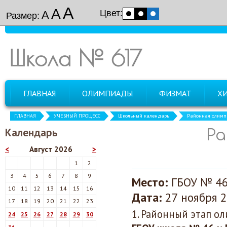
А
А
Цвет:
А
Размер:
Школа № 617
ГЛАВНАЯ
ОЛИМПИАДЫ
ФИЗМАТ
Х
ГЛАВНАЯ
УЧЕБНЫЙ ПРОЦЕСС
Школьный календарь
Районная олимп
Календарь
Ра
<
Август 2026
>
1
2
3
4
5
6
7
8
9
Место:
ГБОУ № 46
10
11
12
13
14
15
16
Дата:
27 ноября 2
17
18
19
20
21
22
23
1. Районный этап о
24
25
26
27
28
29
30