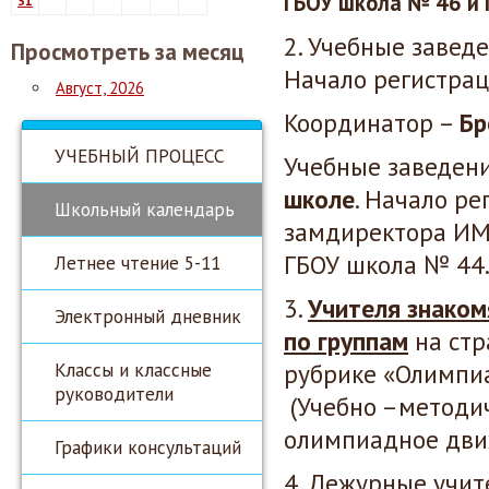
ГБОУ школа № 46 и
31
2. Учебные завед
Просмотреть за месяц
Начало регистра
Август, 2026
Координатор –
Бр
УЧЕБНЫЙ ПРОЦЕСС
Учебные заведен
школе
. Начало р
Школьный календарь
замдиректора ИМ
ГБОУ школа № 44
Летнее чтение 5-11
3.
Учителя знаком
Электронный дневник
по группам
на стр
Классы и классные
рубрике «Олимпи
руководители
(Учебно –методич
олимпиадное дви
Графики консультаций
4. Дежурные учит