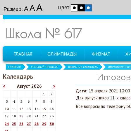
А
А
Цвет:
А
Размер:
Школа № 617
ГЛАВНАЯ
ОЛИМПИАДЫ
ФИЗМАТ
Х
ГЛАВНАЯ
УЧЕБНЫЙ ПРОЦЕСС
Школьный календарь
Итоговое сочинен
Календарь
Итогов
<
Август 2026
>
Дата:
15 апреля 2021 10:00 
1
2
Для выпускников 11-х класс
3
4
5
6
7
8
9
Все вопросы по телефону 3
10
11
12
13
14
15
16
17
18
19
20
21
22
23
24
25
26
27
28
29
30