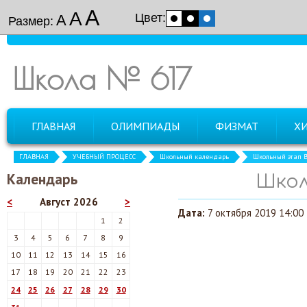
А
А
Цвет:
А
Размер:
Школа № 617
ГЛАВНАЯ
ОЛИМПИАДЫ
ФИЗМАТ
Х
ГЛАВНАЯ
УЧЕБНЫЙ ПРОЦЕСС
Школьный календарь
Школьный этап 
Календарь
Школ
<
Август 2026
>
Дата:
7 октября 2019 14:00
1
2
3
4
5
6
7
8
9
10
11
12
13
14
15
16
17
18
19
20
21
22
23
24
25
26
27
28
29
30