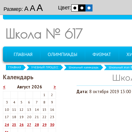
А
А
Цвет:
А
Размер:
Школа № 617
ГЛАВНАЯ
ОЛИМПИАДЫ
ФИЗМАТ
Х
ГЛАВНАЯ
УЧЕБНЫЙ ПРОЦЕСС
Школьный календарь
Школьный этап 
Календарь
Шко
<
Август 2026
>
Дата:
8 октября 2019 13:00
1
2
3
4
5
6
7
8
9
10
11
12
13
14
15
16
17
18
19
20
21
22
23
24
25
26
27
28
29
30