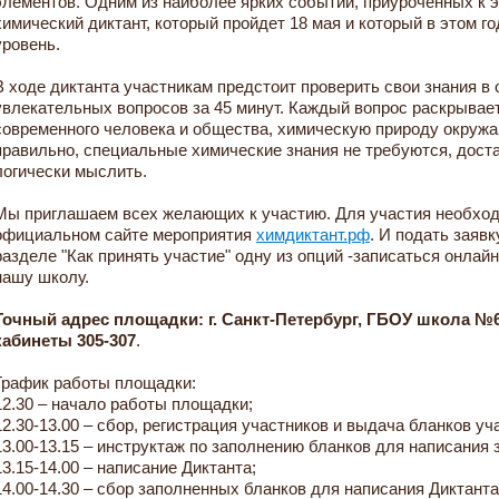
элементов. Одним из наиболее ярких событий, приуроченных к эт
химический диктант, который пройдет 18 мая и который в этом 
уровень.
В ходе диктанта участникам предстоит проверить свои знания в 
увлекательных вопросов за 45 минут. Каждый вопрос раскрывает
современного человека и общества, химическую природу окружа
правильно, специальные химические знания не требуются, дост
логически мыслить.
Мы приглашаем всех желающих к участию. Для участия необход
официальном сайте мероприятия
химдиктант.рф
. И подать заявк
разделе "Как принять участие" одну из опций -записаться онлай
нашу школу.
Точный адрес площадки: г. Санкт-Петербург, ГБОУ школа №61
кабинеты 305-307
.
График работы площадки:
12.30 – начало работы площадки;
12.30-13.00 – сбор, регистрация участников и выдача бланков уч
13.00-13.15 – инструктаж по заполнению бланков для написания 
13.15-14.00 – написание Диктанта;
14.00-14.30 – сбор заполненных бланков для написания Диктанта