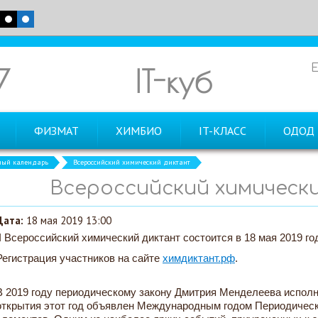
7
IT-куб
ФИЗМАТ
ХИМБИО
IT-КЛАСС
ОДОД
ный календарь
Всероссийский химический диктант
Всероссийский химическ
Дата:
18 мая 2019 13:00
II Всероссийский химический диктант состоится в 18 мая 2019 год
Регистрация участников на сайте
химдиктант.рф
.
В 2019 году периодическому закону Дмитрия Менделеева исполни
открытия этот год объявлен Международным годом Периодичес