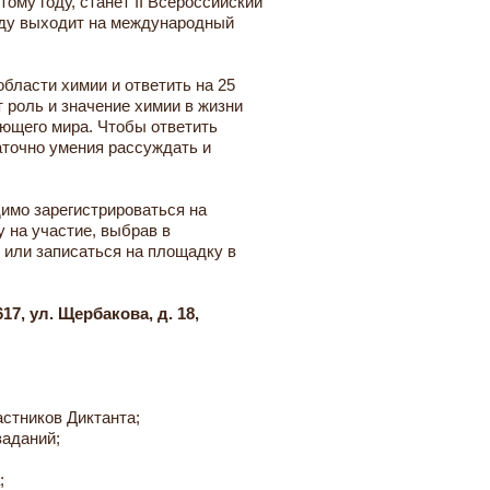
ому году, станет II Всероссийский
году выходит на международный
области химии и ответить на 25
 роль и значение химии в жизни
ющего мира. Чтобы ответить
аточно умения рассуждать и
имо зарегистрироваться на
у на участие, выбрав в
н или записаться на площадку в
7, ул. Щербакова, д. 18,
астников Диктанта;
заданий;
;