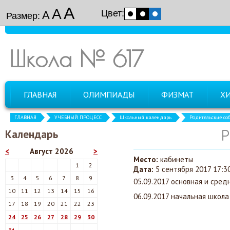
А
А
Цвет:
А
Размер:
Школа № 617
ГЛАВНАЯ
ОЛИМПИАДЫ
ФИЗМАТ
Х
ГЛАВНАЯ
УЧЕБНЫЙ ПРОЦЕСС
Школьный календарь
Родительские со
Календарь
Р
<
Август 2026
>
Место:
кабинеты
1
2
Дата:
5 сентября 2017 17:30
3
4
5
6
7
8
9
05.09.2017 основная и сред
10
11
12
13
14
15
16
06.09.2017 начальная школа
17
18
19
20
21
22
23
24
25
26
27
28
29
30