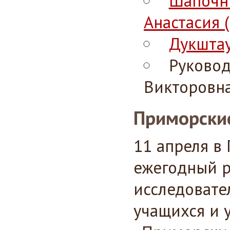
Шапочни
Анастасия (
Дукштау
Руковод
Викторовна
Приморские
11 апреля в
ежегодный р
исследовате
учащихся и 