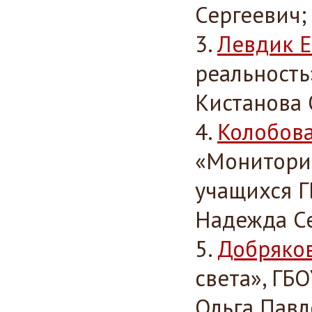
Сергеевич;
Левдик Е
реальность»
Кистанова 
Колобова
«Монитори
учащихся Г
Надежда С
Добряко
света», ГБО
Ольга Павл