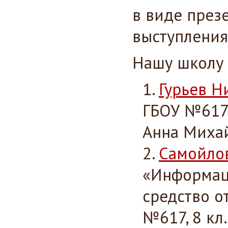
в виде през
выступления
Нашу школу 
Гурьев Н
ГБОУ №617,
Анна Миха
Самойло
«Информац
средство о
№617, 8 кл