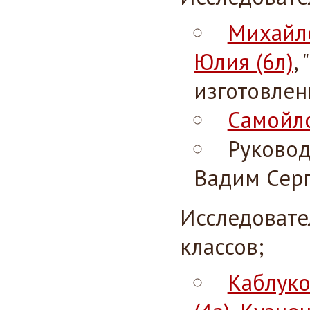
Михайло
Юлия (6л)
,
изготовлен
Самойло
Руковод
Вадим Серг
Исследовате
классов;
Каблуко