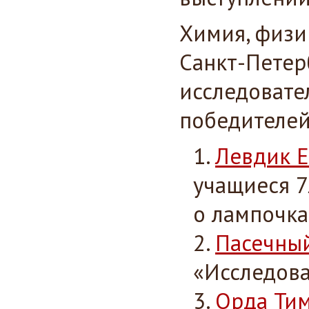
Химия, физик
Санкт-Петер
исследовате
победителей
Левдик Е
учащиеся 7
о лампочка
Пасечны
«Исследова
Орда Ти