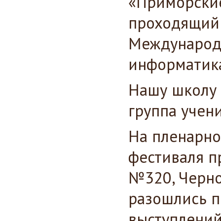
«Приморские
проходящий 
Международ
информатика
Нашу школу 
группа учени
На пленарно
фестиваля п
№320, Черно
разошлись п
выступлений