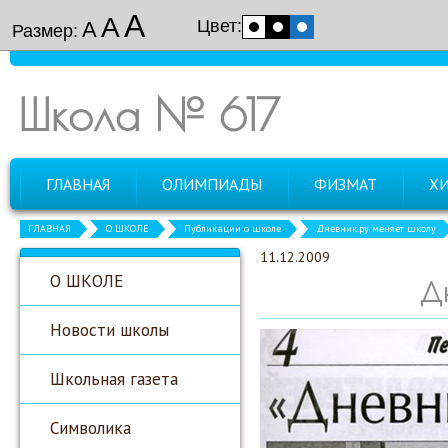
А
А
Цвет:
А
Размер:
Школа № 617
ГЛАВНАЯ
ОЛИМПИАДЫ
ФИЗМАТ
Х
ГЛАВНАЯ
О ШКОЛЕ
Публикации о школе
Дневник.ру меняет школу
11.12.2009
О ШКОЛЕ
Д
Новости школы
Школьная газета
Символика