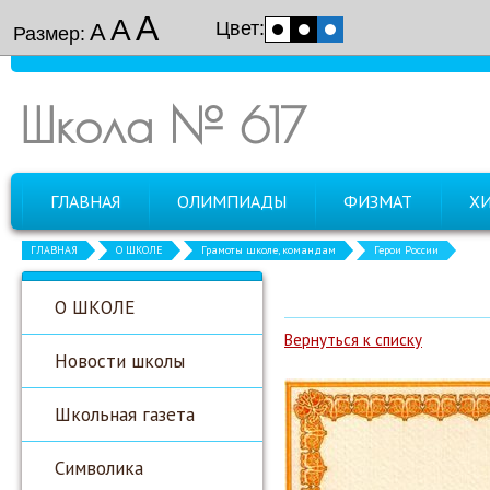
А
А
Цвет:
А
Размер:
Школа № 617
ГЛАВНАЯ
ОЛИМПИАДЫ
ФИЗМАТ
Х
ГЛАВНАЯ
О ШКОЛЕ
Грамоты школе, командам
Герои России
О ШКОЛЕ
Вернуться к списку
Новости школы
Школьная газета
Символика