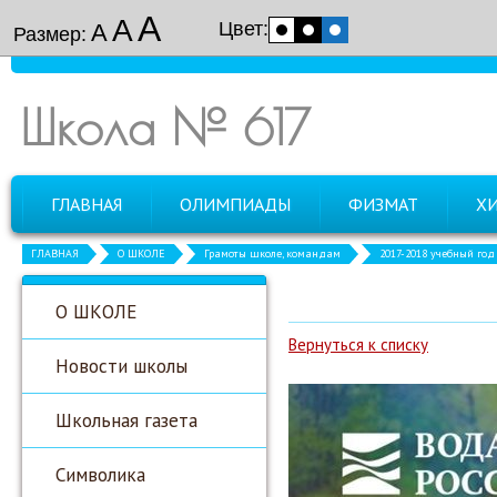
А
А
Цвет:
А
Размер:
Школа № 617
ГЛАВНАЯ
ОЛИМПИАДЫ
ФИЗМАТ
Х
ГЛАВНАЯ
О ШКОЛЕ
Грамоты школе, командам
2017-2018 учебный год
О ШКОЛЕ
Вернуться к списку
Новости школы
Школьная газета
Символика