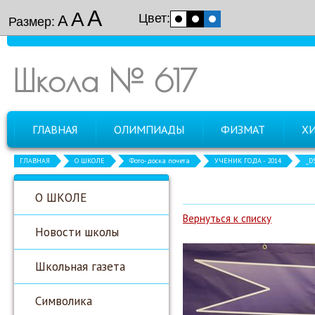
А
А
Цвет:
А
Размер:
Школа № 617
ГЛАВНАЯ
ОЛИМПИАДЫ
ФИЗМАТ
Х
ГЛАВНАЯ
О ШКОЛЕ
Фото-доска почета
УЧЕНИК ГОДА - 2014
_D
О ШКОЛЕ
Вернуться к списку
Новости школы
Школьная газета
Символика