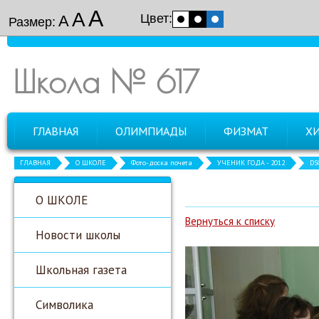
А
А
Цвет:
А
Размер:
Школа № 617
ГЛАВНАЯ
ОЛИМПИАДЫ
ФИЗМАТ
Х
ГЛАВНАЯ
О ШКОЛЕ
Фото-доска почета
УЧЕНИК ГОДА - 2012
DS
О ШКОЛЕ
Вернуться к списку
Новости школы
Школьная газета
Символика