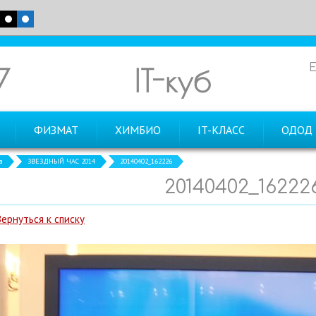
7
IT-куб
ФИЗМАТ
ХИМБИО
IT-КЛАСС
ОДОД
а
ЗВЕЗДНЫЙ ЧАС 2014
20140402_162226
20140402_16222
Вернуться к списку