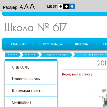
А
А
Цвет:
А
Размер:
Школа № 617
ГЛАВНАЯ
ОЛИМПИАДЫ
ФИЗМАТ
Х
ГЛАВНАЯ
О ШКОЛЕ
Победители конкурсов
2016-2017 Смирнов Артем 8
20
О ШКОЛЕ
Вернуться к списку
Новости школы
Школьная газета
Символика