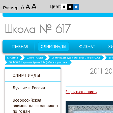
А
А
Цвет:
А
Размер:
Школа № 617
ГЛАВНАЯ
ОЛИМПИАДЫ
ФИЗМАТ
Х
ГЛАВНАЯ
ОЛИМПИАДЫ
Олимпиады вузов для школьников РСОШ
Дип
2011-2012 Кириллов Арсений 7л (ИО-информатика)
2011-2
ОЛИМПИАДЫ
Лучшие в России
Вернуться к списку
Всероссийская
олимпиада школьников
по годам