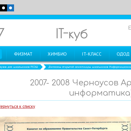
7
IT-куб
ФИЗМАТ
ХИМБИО
IT-КЛАСС
ОДОД
узов для школьников РСОШ
Дипломы открытой олимпиады школьников Информационные
2007- 2008 Черноусов А
информатика
Вернуться к списку