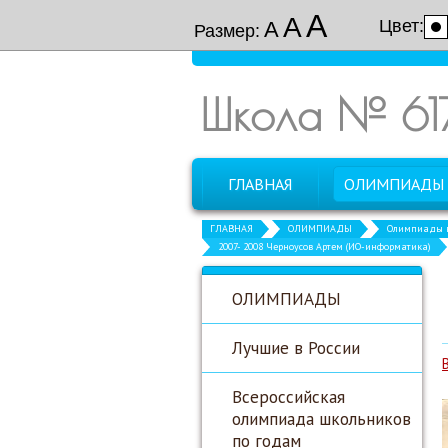
А
А
Цвет:
А
Размер:
Школа № 61
ГЛАВНАЯ
ОЛИМПИАДЫ
ГЛАВНАЯ
ОЛИМПИАДЫ
Олимпиады в
2007- 2008 Черноусов Артем (ИО-информатика)
ОЛИМПИАДЫ
Лучшие в России
Всероссийская
олимпиада школьников
по годам